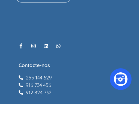
Contacte-nos
255 144 629
916 734 456
912 824 732
Inscrições
info@project-people.pt